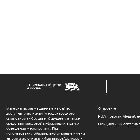
Материалы, размещаемые на сайте,
О проекте
доступны участникам Международного
РИА Новости Медиаба
симпозиума «Создавая будущее», а также
средствам массовой информации в целях
Официальный сайт сим
освещения мероприятия. При
использовании обязательно указание имени
автора и источника: «Имя автора/фотохост-